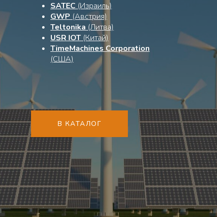
SATEC
(Израиль)
GWP
(Австрия)
Teltonika
(Литва)
USR IOT
(Китай)
TimeMachines Corporation
(США)
В КАТАЛОГ